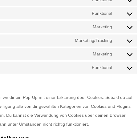
Consent
to
Funktional
Consent
service
to
Marketing
wordpress
Consent
service
to
Marketing/Tracking
wordfence
Consent
service
to
Marketing
google-
Consent
service
fonts
to
Funktional
instagram
Consent
service
to
adobe-
service
fonts
wir dir ein Pop-Up mit einer Erklärung über Cookies. Sobald du auf
complianz
nwilligung alle von dir gewählten Kategorien von Cookies und Plugins
den. Du kannst die Verwendung von Cookies über deinen Browser
nn unter Umständen nicht richtig funktioniert.